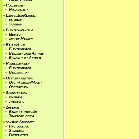
»
Holzspalter
»
Holzspalter
»
Laubbläser/Sauger
»
fahrbar
»
tragbar
»
Elektrowerkzeug
»
Metabo
»
andere Marken
»
Rasenmäher
»
Elektromotor
»
Benziner ohne Antrieb
»
Benziner mit Antrieb
»
Heckenscheren
»
Elektromotor
»
Benzinmotor
»
Obstverarbeitung
»
Obsthäcksler/Muser
»
Obstpressen
»
Schneefräsen
»
einstufig
»
zweistufig
»
Zubehör
»
Einachserzubehör
»
Traktorzubehör
»
sonstige Angebote
»
Photovoltaik
»
Sonstiges
»
Futtermittel