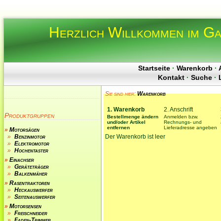
Herzlich Willkommen im G
Startseite
·
Warenkorb
·
Kontakt
·
Suche
·
Sie sind hier:
Warenkorb
1. Warenkorb
2. Anschrift
Produktgruppen
Bestellmenge ändern
Anmelden bzw.
und/oder Artikel
Rechnungs- und
entfernen
Lieferadresse angeben
»
Motorsägen
»
Benzinmotor
Der Warenkorb ist leer
»
Elektromotor
»
Hochentaster
»
Einachser
»
Geräteträger
»
Balkenmäher
»
Rasentraktoren
»
Heckauswerfer
»
Seitenauswerfer
»
Motorsensen
»
Freischneider
»
Faden-Trimmer