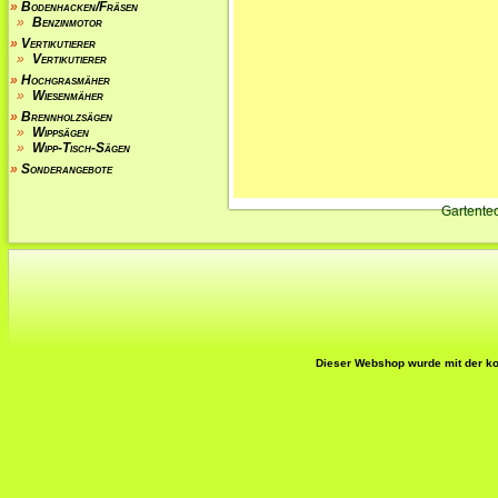
»
Bodenhacken/Fräsen
»
Benzinmotor
»
Vertikutierer
»
Vertikutierer
»
Hochgrasmäher
»
Wiesenmäher
»
Brennholzsägen
»
Wippsägen
»
Wipp-Tisch-Sägen
»
Sonderangebote
Gartente
Dieser Webshop wurde mit der ko